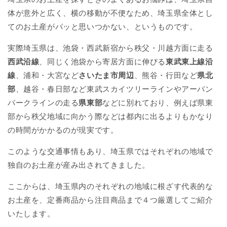
体が意外と広く、横の移動が不便なため、埼玉県全体とし
てのお土産がパッと思いつかない、というものです。
実際埼玉県は、池袋・西武新宿から秩父・川越方面に走る
西武沿線
、同じく池袋から寄居方面に伸びる
東武東上線沿
線
、浦和・大宮など
さいたま市周辺
、熊谷・行田など
県北
部
、越谷・春日部など東武スカイツリーラインやアーバン
パークラインの走る
県東部
などに別れており、例えば県東
部から秩父地域に向かう際などは都内に出るよりもかなり
の時間がかかるのが現実です。
このような交通事情もあり、埼玉県ではそれぞれの地域で
独自のお土産が産み出されてきました。
ここからは、埼玉県内のそれぞれの地域に根ざす代表的な
お土産を、定番商品から注目商品まで４つ厳選してご紹介
いたします。