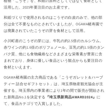
植物「こうぞ」を、和紙の原料としてではなく食材として
活用した、2025年要注目のお土産です。
和紙づくりで使用されるのはこうぞの白皮のみで、他の部
分は全て不要なものとされていましたが、OGAWA楮寿園で
は廃棄されていたこうぞの芽を食材として活用。
小川町産のこうぞの芽には、牛乳の約2.5倍のカルシウム、
赤ワインの約1.6倍のポリフェノール、豆乳の約1.5倍のタン
パク質、他にも食物繊維などさまざまな栄養素が豊富に含
まれており、身体に優しい食品という観点からも要注目の
食材といえます。
OGAWA楮寿園の主力商品である「こうぞガレット＆ハーブ
ティー 詰合せギフトセット」は、埼玉県物産観光協会が主
催する、埼玉県内の事業者により1年の間で販売が開始され
た新商品No.1を決定する
『埼玉県新商品AWARD2024』
に
て、食品カテゴリで入賞しました。