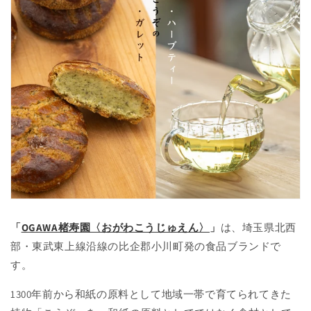
「
OGAWA楮寿園〈おがわこうじゅえん〉
」
は、埼玉県北西
部・東武東上線沿線の比企郡小川町発の食品ブランドで
す。
1300年前から和紙の原料として地域一帯で育てられてきた