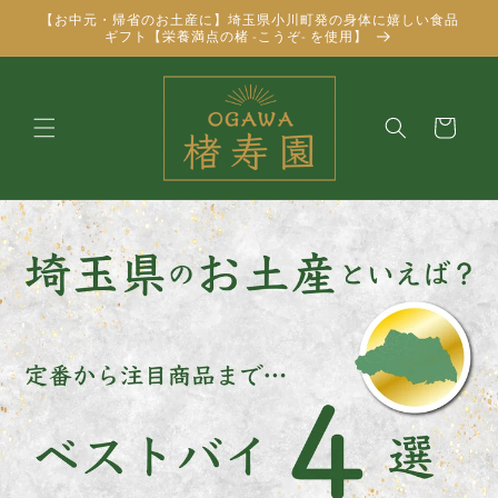
コンテ
【お中元・帰省のお土産に】埼玉県小川町発の身体に嬉しい食品
ンツに
ギフト【栄養満点の楮 -こうぞ- を使用】
進む
カ
ー
ト