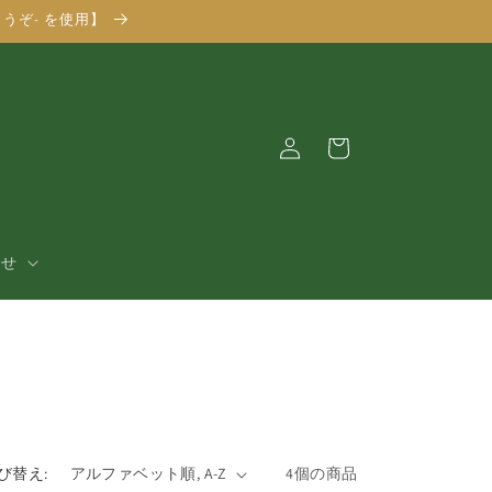
うぞ- を使用】
ロ
カ
グ
ー
イ
ト
ン
合せ
び替え:
4個の商品