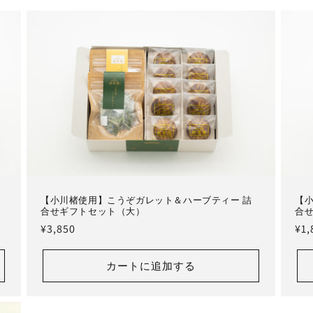
【小川楮使用】こうぞガレット＆ハーブティー 詰
【
合せギフトセット（大）
合
通
¥3,850
通
¥1,
常
常
価
価
カートに追加する
格
格