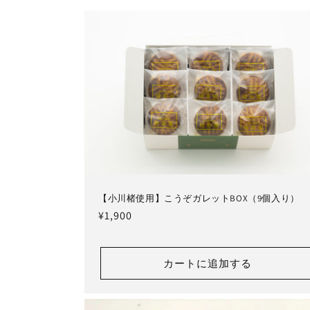
シ
ョ
ン
:
【小川楮使用】こうぞガレットBOX（9個入り）
通
¥1,900
常
価
カートに追加する
格