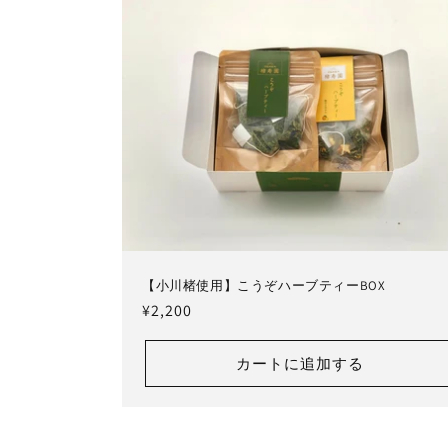
【小川楮使用】こうぞハーブティーBOX
通
¥2,200
常
価
カートに追加する
格