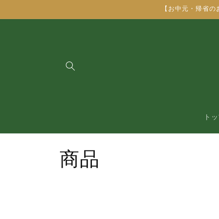
コンテ
【お中元・帰省の
ンツに
進む
トッ
コ
商品
レ
ク