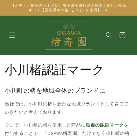
コンテ
【お中元・帰省のお土産に】埼玉県小川町発の身体に嬉しい食品
ンツに
ギフト【栄養満点の楮 -こうぞ- を使用】
進む
カ
ー
ト
小川楮認証マーク
小川町の楮を地域全体のブランドに
当社では、小川町の楮を新たな地域ブランドとして育てて
いきたいと考えております。
そこで、小川町の楮を使用した商品に
独自の認証マーク
を
付与することで、「OGAWA楮寿園」だけでなく小川町の楮